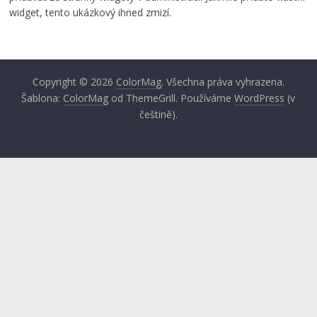
widget, tento ukázkový ihned zmizí.
Copyright © 2026
ColorMag
. Všechna práva vyhrazena.
Šablona:
ColorMag
od ThemeGrill. Používáme
WordPress
(v
češtině).