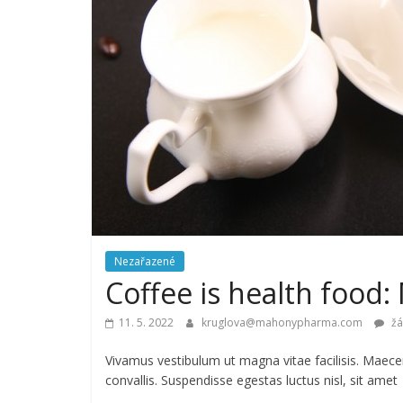
Nezařazené
Coffee is health food:
11. 5. 2022
kruglova@mahonypharma.com
žá
Vivamus vestibulum ut magna vitae facilisis. Maec
convallis. Suspendisse egestas luctus nisl, sit amet