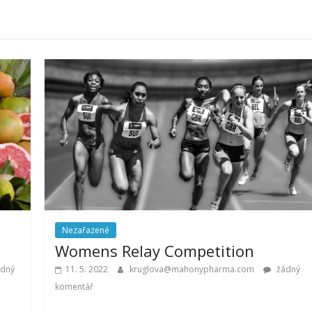
Nezařazené
Womens Relay Competition
dný
11. 5. 2022
kruglova@mahonypharma.com
žádný
komentář