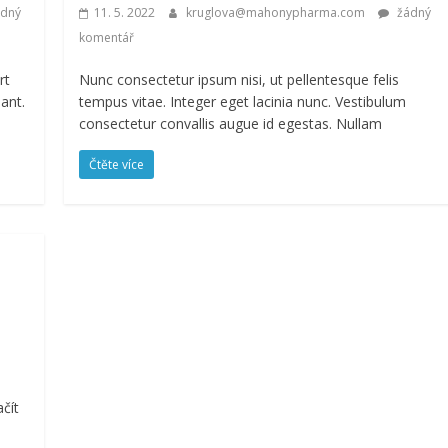
dný
11. 5. 2022
kruglova@mahonypharma.com
žádný
komentář
rt
Nunc consectetur ipsum nisi, ut pellentesque felis
ant.
tempus vitae. Integer eget lacinia nunc. Vestibulum
consectetur convallis augue id egestas. Nullam
Čtěte více
čít