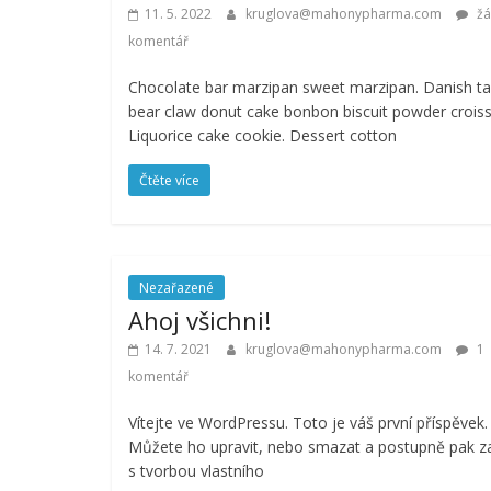
11. 5. 2022
kruglova@mahonypharma.com
žá
komentář
Chocolate bar marzipan sweet marzipan. Danish ta
bear claw donut cake bonbon biscuit powder croiss
Liquorice cake cookie. Dessert cotton
Čtěte více
Nezařazené
Ahoj všichni!
14. 7. 2021
kruglova@mahonypharma.com
1
komentář
Vítejte ve WordPressu. Toto je váš první příspěvek.
Můžete ho upravit, nebo smazat a postupně pak za
s tvorbou vlastního