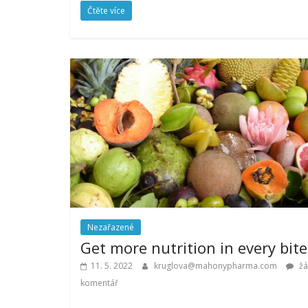
Čtěte více
Nezařazené
Get more nutrition in every bite
11. 5. 2022
kruglova@mahonypharma.com
žá
komentář