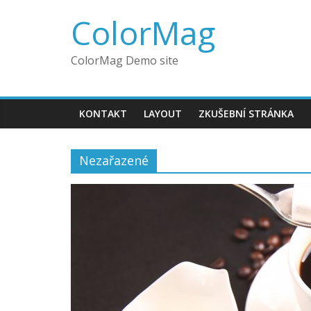
Přeskočit
ColorMag
na
obsah
ColorMag Demo site
KONTAKT
LAYOUT
ZKUŠEBNÍ STRÁNKA
Nezařazené